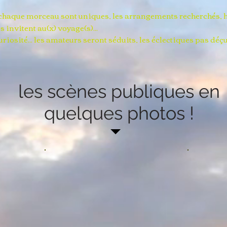
 chaque morceau sont uniques, les arrangements recherchés, h
invitent au(x) voyage(s)...​
uriosité... les amateurs seront séduits, les éclectiques pas déçu
les scènes publiques
en
quelques photos !