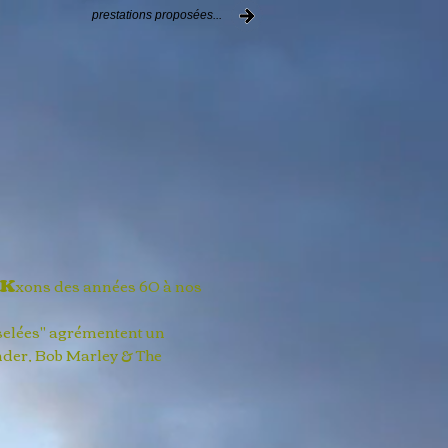
prestations proposées...
K
xons des années 60 à nos
selées" agrémentent un
onder, Bob Marley & The