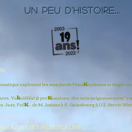
un peu d'histoire...
N.
K
oustique explorant les standards Fran
K
ophones et Anglo-sa
ares, Yu
k
ulélés) & per
K
ussions, des voix soigneusement "ci
n-Jazz, Fol
K
... de M. Jonasz à S. Gainsbourg à U2, Stevie W
COUVERTE EN DIRECT LIVE !