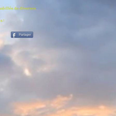
abillés de diverses
s !
Partager