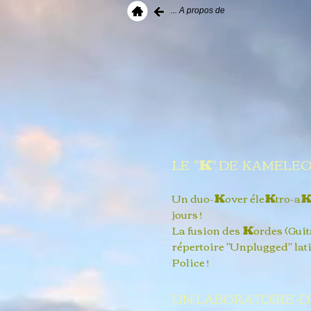
... A propos de
LE "
K
" DE KAMELEO
Un duo-
K
over éle
K
tro-a
jours !
La fusion des
K
ordes (Guit
répertoire "Unplugged" lati
Police !​​
UN LABORATOIRE-DE