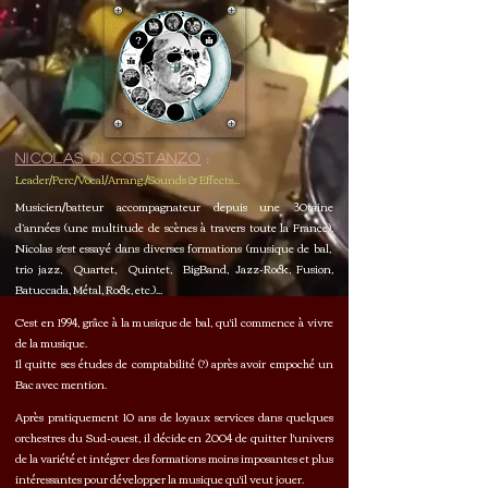
Nicolas Di costanzo
:
Leader/Perc/Vocal/Arrang./Sounds & Effects...
Musicien/batteur accompagnateur depuis une 30taine
d’années (une multitude de scènes à travers toute la France),
Nicolas s'est essayé dans diverses formations (musique de bal,
trio jazz, Quartet, Quintet, BigBand, Jazz-Rock, Fusion,
Batuccada, Métal, Rock, etc.)...
C'est en 1994, grâce à la musique de bal, qu'il commence à vivre
de la musique.
Il quitte ses études de comptabilité (?) après avoir empoché un
Bac avec mention.
Après pratiquement 10 ans de loyaux services dans quelques
orchestres du Sud-ouest, il décide en 2004 de quitter l'univers
de la variété et intégrer des formations moins imposantes et plus
intéressantes pour développer la musique qu'il veut jouer.