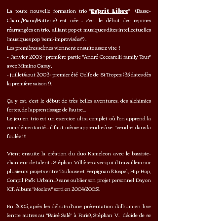
La toute nouvelle formation trio "
" (Basse-
Esprit Libre
Chant/Piano/Batterie) est née ; c'est le début des reprises
réarrangées en trio, alliant pop et musiques dites intellectuelles
(musiques pop "semi-improvisées") .
Les premières scènes viennent ensuite assez vite !
- Janvier 2003 : première partie "André Ceccarelli family Tour"
avec Mimino Garay,
- juillet/aout 2003 : premier été Golfe de St Tropez (35 dates dès
la première saison !).
Ça y est, c'est le début de très belles aventures, des alchimies
fortes, de l'apprentissage de l'autre...
Le jeu en trio est un exercice ultra complet où l'on apprend la
complémentarité... il faut même apprendre à se "vendre" dans la
foulée !!!
Vient ensuite la création du duo Kameleon avec le bassiste-
chanteur de talent : Stéphan Villières avec qui il travaillera sur
plusieurs projets entre Toulouse et Perpignan (Gospel, Hip-Hop,
Compil Pack Urbain...) sans oublier son projet personnel Dayon
(Cf. Album "Moclew" sorti en 2004/2005).
En 2005, après les débuts d'une présentation d'album en live
(entre autres au "Baisé Salé" à Paris), Stéphan V. décide de se